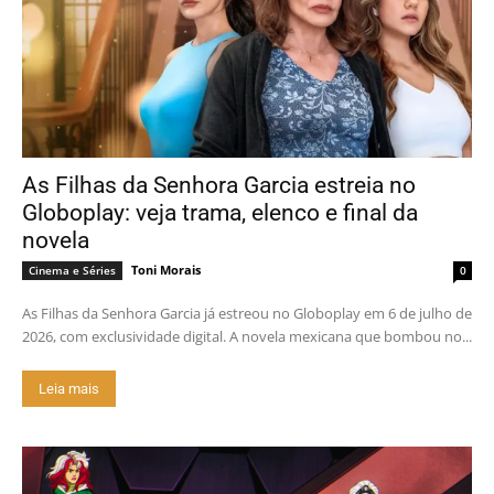
As Filhas da Senhora Garcia estreia no
Globoplay: veja trama, elenco e final da
novela
Toni Morais
Cinema e Séries
0
As Filhas da Senhora Garcia já estreou no Globoplay em 6 de julho de
2026, com exclusividade digital. A novela mexicana que bombou no...
Leia mais