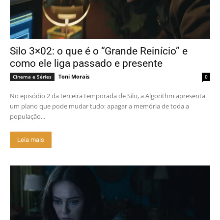
Silo 3×02: o que é o “Grande Reinício” e
como ele liga passado e presente
Toni Morais
Cinema e Séries
0
No episódio 2 da terceira temporada de Silo, a Algorithm apresenta
um plano que pode mudar tudo: apagar a memória de toda a
população...
Leia mais