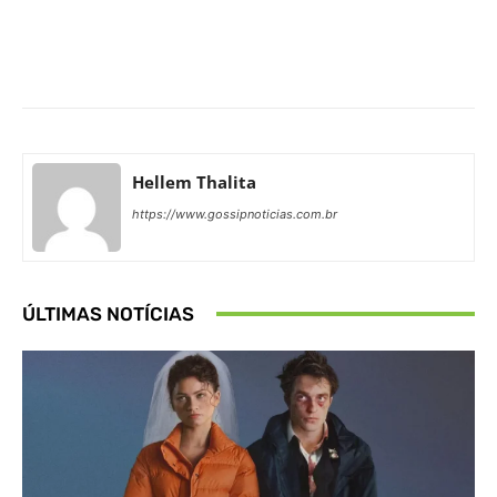
Facebook
X
Pinterest
What
Hellem Thalita
https://www.gossipnoticias.com.br
ÚLTIMAS NOTÍCIAS