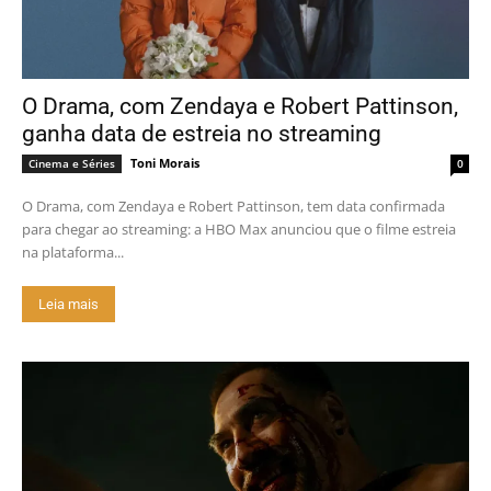
O Drama, com Zendaya e Robert Pattinson,
ganha data de estreia no streaming
Toni Morais
Cinema e Séries
0
O Drama, com Zendaya e Robert Pattinson, tem data confirmada
para chegar ao streaming: a HBO Max anunciou que o filme estreia
na plataforma...
Leia mais