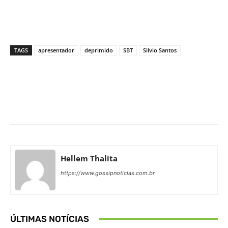
TAGS
apresentador
deprimido
SBT
Silvio Santos
Facebook
X
Pinterest
What
Hellem Thalita
https://www.gossipnoticias.com.br
ÚLTIMAS NOTÍCIAS