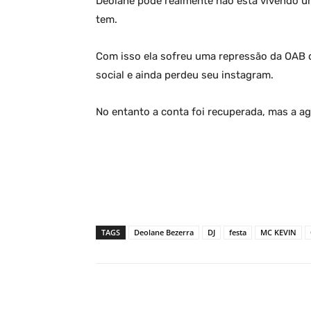
Deolane pode realmente não está vivendo u
tem.
Com isso ela sofreu uma repressão da OAB 
social e ainda perdeu seu instagram.
No entanto a conta foi recuperada, mas a ag
TAGS
Deolane Bezerra
DJ
festa
MC KEVIN
Facebook
Share