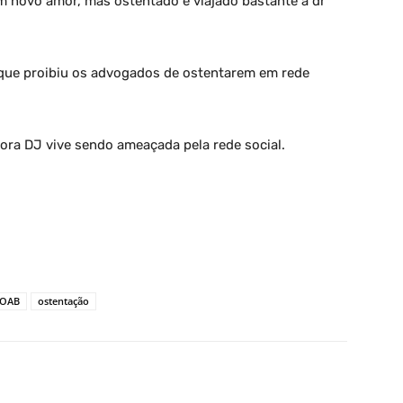
m novo amor, mas ostentado e viajado bastante a dr
que proibiu os advogados de ostentarem em rede
ora DJ vive sendo ameaçada pela rede social.
OAB
ostentação
X
Pinterest
WhatsApp
Linkedin