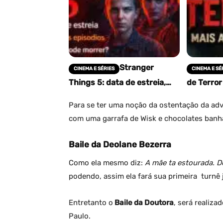
Stranger
CINEMA E SÉRIES
CINEMA E SÉ
Things 5: data de estreia,
de Terro
quantos episódios terá a
de Todos
última temporada e quem
– Os Que
Para se ter uma noção da ostentação da adv
pode morrer
Medo!
com uma garrafa de Wisk e chocolates banh
Baile da Deolane Bezerra
Como ela mesmo diz:
A mãe ta estourada. D
podendo, assim ela fará sua primeira turnê
Entretanto o
Baile da Doutora
, será realiz
Paulo.