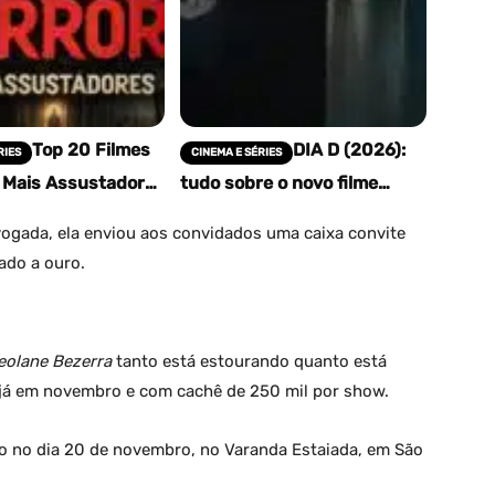
Top 20 Filmes
DIA D (2026):
RIES
CINEMA E SÉRIES
r Mais Assustadores
tudo sobre o novo filme
 os Tempos (2025)
épico de Steven Spielberg
 Realmente Dão
ogada, ela enviou aos convidados uma caixa convite
ado a ouro.
eolane Bezerra
tanto está estourando quanto está
 já em novembro e com cachê de 250 mil por show.
ado no dia 20 de novembro, no Varanda Estaiada, em São