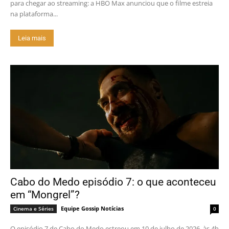
para chegar ao streaming: a HBO Max anunciou que o filme estreia
na plataforma...
Leia mais
Cabo do Medo episódio 7: o que aconteceu
em “Mongrel”?
Equipe Gossip Notícias
Cinema e Séries
0
O episódio 7 de Cabo do Medo estreou em 10 de julho de 2026, às 4h