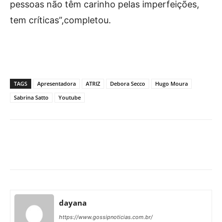
pessoas não têm carinho pelas imperfeições,
tem críticas”,completou.
TAGS
Apresentadora
ATRIZ
Debora Secco
Hugo Moura
Sabrina Satto
Youtube
Facebook
X
Pinterest
What
dayana
https://www.gossipnoticias.com.br/