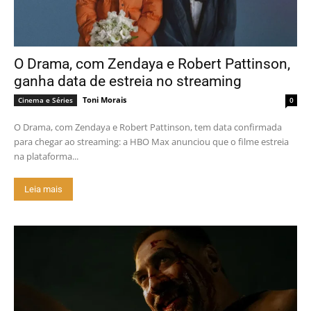
O Drama, com Zendaya e Robert Pattinson,
ganha data de estreia no streaming
Toni Morais
Cinema e Séries
0
O Drama, com Zendaya e Robert Pattinson, tem data confirmada
para chegar ao streaming: a HBO Max anunciou que o filme estreia
na plataforma...
Leia mais