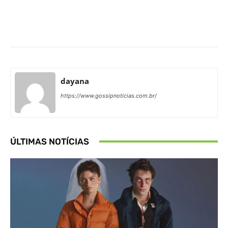
Facebook
X
Pinterest
What
dayana
https://www.gossipnoticias.com.br/
ÚLTIMAS NOTÍCIAS