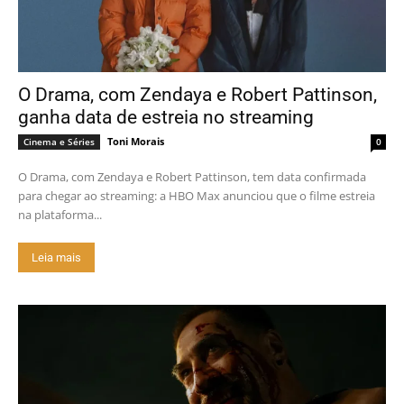
O Drama, com Zendaya e Robert Pattinson,
ganha data de estreia no streaming
Toni Morais
Cinema e Séries
0
O Drama, com Zendaya e Robert Pattinson, tem data confirmada
para chegar ao streaming: a HBO Max anunciou que o filme estreia
na plataforma...
Leia mais