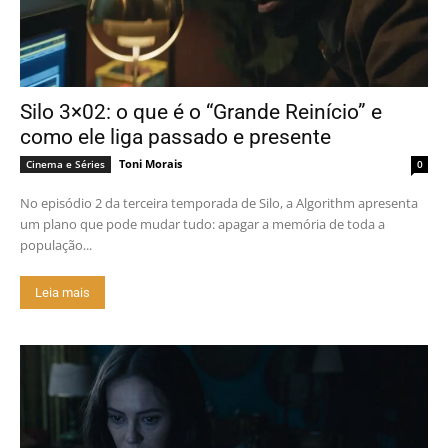
Silo 3×02: o que é o “Grande Reinício” e
como ele liga passado e presente
Toni Morais
Cinema e Séries
0
No episódio 2 da terceira temporada de Silo, a Algorithm apresenta
um plano que pode mudar tudo: apagar a memória de toda a
população...
Leia mais