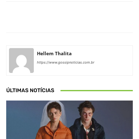
Facebook
X
Pinterest
What
Hellem Thalita
https://www.gossipnoticias.com.br
ÚLTIMAS NOTÍCIAS