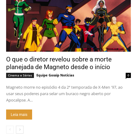
O que o diretor revelou sobre a morte
planejada de Magneto desde o início
Equipe Gossip Notícias
Cinema e Séries
0
Magneto morre no episódio 4 da 2ª temporada de X-Men '97, ao
usar seus poderes para selar um buraco negro aberto por
Apocalipse. A...
Leia mais