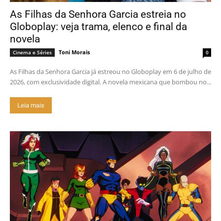
As Filhas da Senhora Garcia estreia no
Globoplay: veja trama, elenco e final da
novela
Toni Morais
Cinema e Séries
0
As Filhas da Senhora Garcia já estreou no Globoplay em 6 de julho de
2026, com exclusividade digital. A novela mexicana que bombou no...
Leia mais