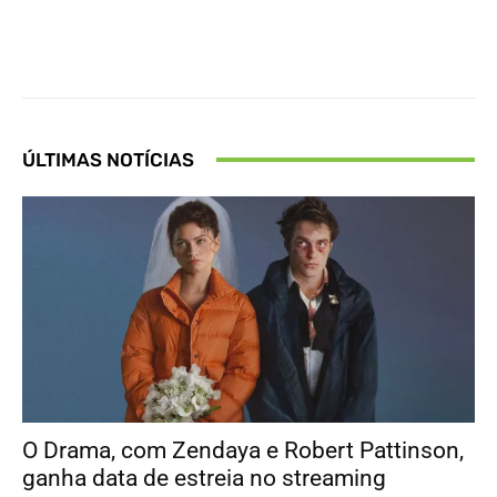
Facebook
X
Pinterest
What
ÚLTIMAS NOTÍCIAS
O Drama, com Zendaya e Robert Pattinson,
ganha data de estreia no streaming