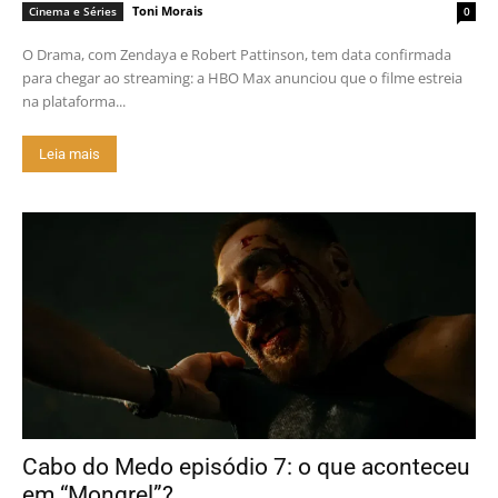
Toni Morais
Cinema e Séries
0
O Drama, com Zendaya e Robert Pattinson, tem data confirmada
para chegar ao streaming: a HBO Max anunciou que o filme estreia
na plataforma...
Leia mais
Cabo do Medo episódio 7: o que aconteceu
em “Mongrel”?