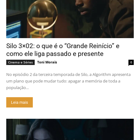
Silo 3×02: o que é o “Grande Reinício” e
como ele liga passado e presente
Toni Morais
Cinema e Séries
0
No episódio 2 da terceira temporada de Silo, a Algorithm apresenta
um plano que pode mudar tudo: apagar a memória de toda a
população...
Leia mais