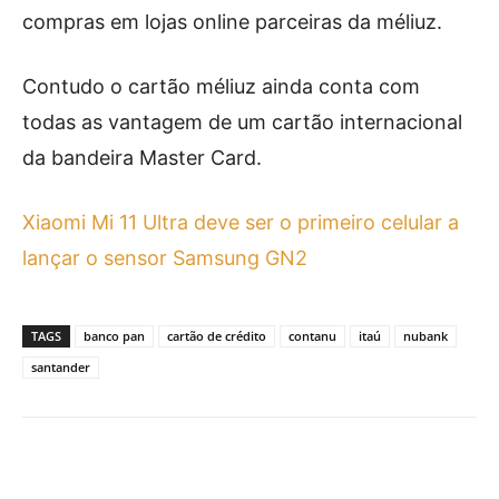
compras em lojas online parceiras da méliuz.
Contudo o cartão méliuz ainda conta com
todas as vantagem de um cartão internacional
da bandeira Master Card.
Xiaomi Mi 11 Ultra deve ser o primeiro celular a
lançar o sensor Samsung GN2
TAGS
banco pan
cartão de crédito
contanu
itaú
nubank
santander
Facebook
X
Pinterest
What