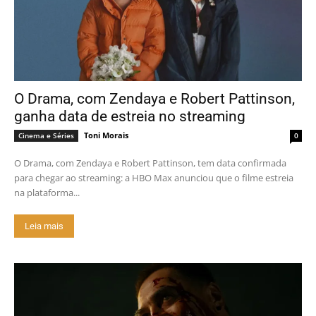
O Drama, com Zendaya e Robert Pattinson,
ganha data de estreia no streaming
Toni Morais
Cinema e Séries
0
O Drama, com Zendaya e Robert Pattinson, tem data confirmada
para chegar ao streaming: a HBO Max anunciou que o filme estreia
na plataforma...
Leia mais