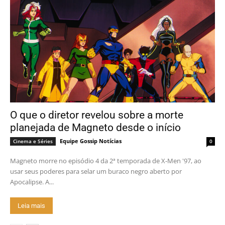
O que o diretor revelou sobre a morte
planejada de Magneto desde o início
Equipe Gossip Notícias
Cinema e Séries
0
Magneto morre no episódio 4 da 2ª temporada de X-Men '97, ao
usar seus poderes para selar um buraco negro aberto por
Apocalipse. A...
Leia mais