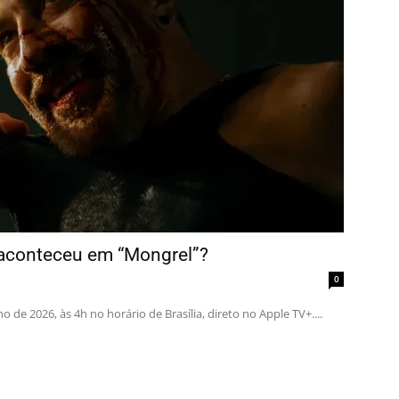
 aconteceu em “Mongrel”?
0
de 2026, às 4h no horário de Brasília, direto no Apple TV+....