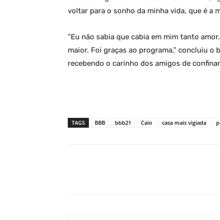
voltar para o sonho da minha vida, que é a m
“Eu não sabia que cabia em mim tanto amor. 
maior. Foi graças ao programa,” concluiu o b
recebendo o carinho dos amigos de confina
TAGS
BBB
bbb21
Caio
casa mais vigiada
p
Facebook
Share