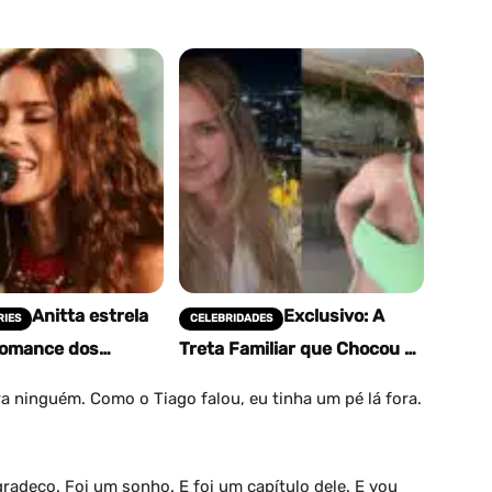
Anitta estrela
Exclusivo: A
RIES
CELEBRIDADES
romance dos
Treta Familiar que Chocou o
 Globo com
Brasil! Filho de Letícia
s no Rio
Birkheuer Acusa Mãe de
ra ninguém. Como o Tiago falou, eu tinha um pé lá fora.
Agressão e Mentiras,…
gradeço. Foi um sonho. E foi um capítulo dele. E vou