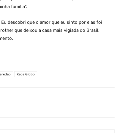
inha família”.
Eu descobri que o amor que eu sinto por elas foi
rother que deixou a casa mais vigiada do Brasil,
mento.
aredão
Rede Globo
X
Pinterest
WhatsApp
Linkedin