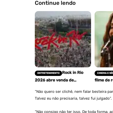
Continue lendo
Rock in Rio
ENTRETENIMENTO
CINEMA E SÉ
2026 abre venda de
filme de 
ingressos; veja atrações e
Estúdios
como comprar
gravaçõe
“Não quero ser clichê, nem falar besteira pa
Talvez eu não precisaria, talvez fui julgado”.
“Não consigo não ter isso. De toda forma, a