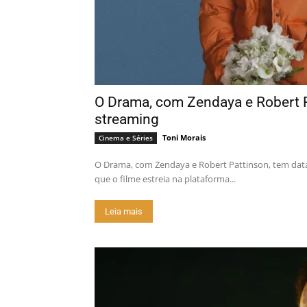
O Drama, com Zendaya e Robert P
streaming
Toni Morais
Cinema e Séries
O Drama, com Zendaya e Robert Pattinson, tem dat
que o filme estreia na plataforma...
Leia mais