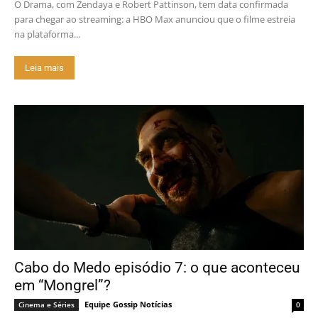
O Drama, com Zendaya e Robert Pattinson, tem data confirmada
para chegar ao streaming: a HBO Max anunciou que o filme estreia
na plataforma...
Leia mais
Cabo do Medo episódio 7: o que aconteceu
em “Mongrel”?
Equipe Gossip Notícias
Cinema e Séries
0