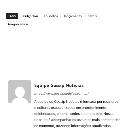
TAGS
Bridgerton
Episódios
lançamento
netflix
temporada 4
Facebook
X
Pinterest
What
Equipe Gossip Notícias
https://www.gossipnoticias.com.br/
A equipe do Gossip Notícias é formada por redatores
e editores especializados em entretenimento,
celebridades, cinema, séries e cultura pop. Nosso
trabalho é acompanhar os assuntos mais comentados
do momento, trazendo informações atualizadas,