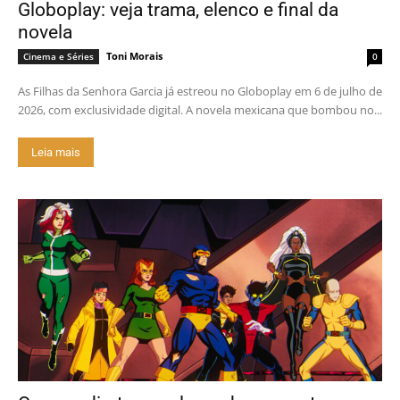
Globoplay: veja trama, elenco e final da
novela
Toni Morais
Cinema e Séries
0
As Filhas da Senhora Garcia já estreou no Globoplay em 6 de julho de
2026, com exclusividade digital. A novela mexicana que bombou no...
Leia mais