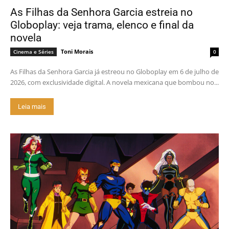
As Filhas da Senhora Garcia estreia no
Globoplay: veja trama, elenco e final da
novela
Toni Morais
Cinema e Séries
0
As Filhas da Senhora Garcia já estreou no Globoplay em 6 de julho de
2026, com exclusividade digital. A novela mexicana que bombou no...
Leia mais