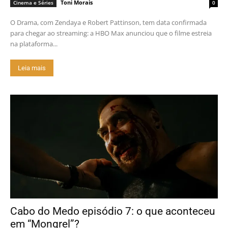
Toni Morais
Cinema e Séries
0
O Drama, com Zendaya e Robert Pattinson, tem data confirmada
para chegar ao streaming: a HBO Max anunciou que o filme estreia
na plataforma...
Leia mais
Cabo do Medo episódio 7: o que aconteceu
em “Mongrel”?