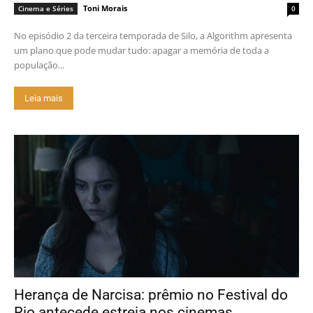
Toni Morais
Cinema e Séries
0
No episódio 2 da terceira temporada de Silo, a Algorithm apresenta
um plano que pode mudar tudo: apagar a memória de toda a
população...
Leia mais
Herança de Narcisa: prêmio no Festival do
Rio antecede estreia nos cinemas