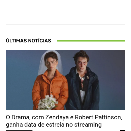
Facebook
X
Pinterest
What
ÚLTIMAS NOTÍCIAS
O Drama, com Zendaya e Robert Pattinson,
ganha data de estreia no streaming