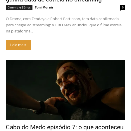
Toni Morais
Cinema e Séries
0
O Drama, com Zendaya e Robert Pattinson, tem data confirmada
para chegar ao streaming: a HBO Max anunciou que o filme estreia
na plataforma...
Leia mais
Cabo do Medo episódio 7: o que aconteceu