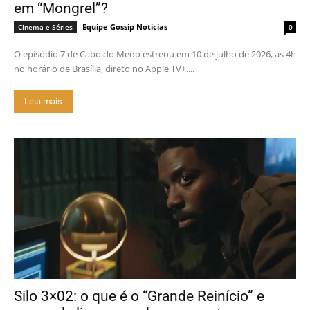
em “Mongrel”?
Equipe Gossip Notícias
Cinema e Séries
0
O episódio 7 de Cabo do Medo estreou em 10 de julho de 2026, às 4h
no horário de Brasília, direto no Apple TV+....
Leia mais
Silo 3×02: o que é o “Grande Reinício” e