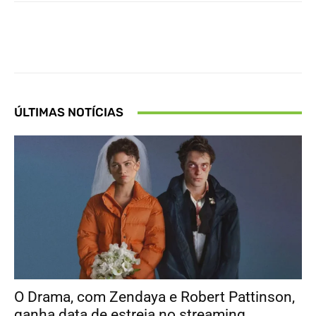
Facebook
X
Pinterest
What
ÚLTIMAS NOTÍCIAS
O Drama, com Zendaya e Robert Pattinson,
ganha data de estreia no streaming