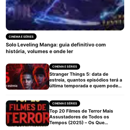
CINEMA E SÉRIES
Solo Leveling Manga: guia definitivo com
história, volumes e onde ler
CINEMA E SÉRIES
Stranger Things 5: data de
estreia, quantos episódios terá a
última temporada e quem pode
morrer
CINEMA E SÉRIES
Top 20 Filmes de Terror Mais
Assustadores de Todos os
Tempos (2025) – Os Que
Realmente Dão Medo!