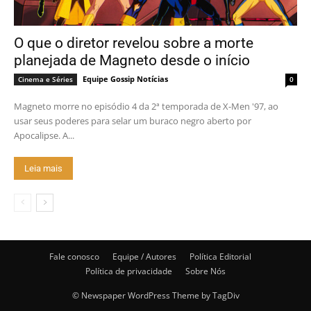
O que o diretor revelou sobre a morte
planejada de Magneto desde o início
Equipe Gossip Notícias
Cinema e Séries
0
Magneto morre no episódio 4 da 2ª temporada de X-Men '97, ao
usar seus poderes para selar um buraco negro aberto por
Apocalipse. A...
Leia mais
Fale conosco
Equipe / Autores
Política Editorial
Política de privacidade
Sobre Nós
© Newspaper WordPress Theme by TagDiv