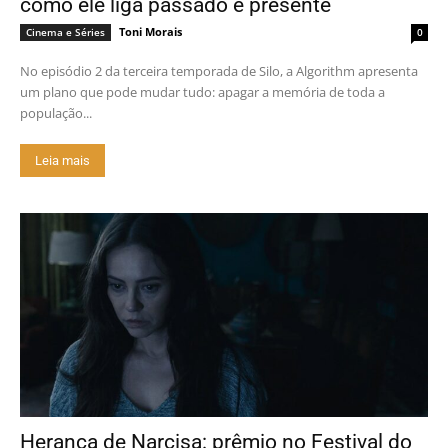
como ele liga passado e presente
Toni Morais
Cinema e Séries
0
No episódio 2 da terceira temporada de Silo, a Algorithm apresenta
um plano que pode mudar tudo: apagar a memória de toda a
população...
Leia mais
Herança de Narcisa: prêmio no Festival do