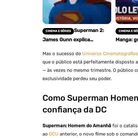
Superman 2:
CINEMA E SÉRIES
CINEMA E SÉ
James Gunn explica
Manga: gu
rivalidade entre herói e
história,
Brainiac
Mas o sucesso do
Universo Cinematográfico
que o público está perfeitamente disposto 
— às vezes no mesmo trimestre. O público cr
exclusividade perdeu seu poder.
Como Superman Homem 
confiança da DC
Superman: Homem do Amanhã
foi o catali
ao
DCU
anterior, o novo filme sob o coman