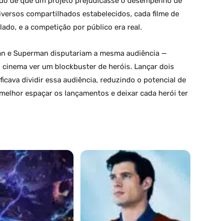
edo de que um projeto prejudicasse o desempenho de
iversos compartilhados estabelecidos, cada filme de
ado, e a competição por público era real.
an e Superman disputariam a mesma audiência —
ao cinema ver um blockbuster de heróis. Lançar dois
cava dividir essa audiência, reduzindo o potencial de
: melhor espaçar os lançamentos e deixar cada herói ter