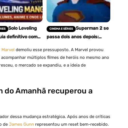
Solo Leveling
Superman 2 se
RIES
CINEMA E SÉRIES
ia definitivo com
passa dois anos depois:
 volumes e onde ler
James Gunn confirma o
salto temporal
 Marvel
demoliu esse pressuposto. A Marvel provou
a acompanhar múltiplos filmes de heróis no mesmo ano
esceu, o mercado se expandiu, e a ideia de
do Amanhã recuperou a
sador dessa mudança estratégica. Após anos de críticas
do de
James Gunn
representou um reset bem-recebido.