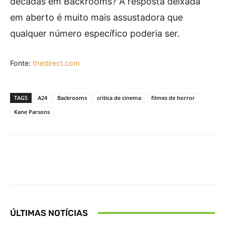
décadas em Backrooms? A resposta deixada
em aberto é muito mais assustadora que
qualquer número específico poderia ser.
Fonte:
thedirect.com
TAGS
A24
Backrooms
critica de cinema
filmes de horror
Kane Parsons
Facebook
X
Pinterest
What
ÚLTIMAS NOTÍCIAS