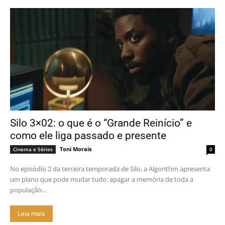
Silo 3×02: o que é o “Grande Reinício” e
como ele liga passado e presente
Toni Morais
Cinema e Séries
0
No episódio 2 da terceira temporada de Silo, a Algorithm apresenta
um plano que pode mudar tudo: apagar a memória de toda a
população...
Leia mais