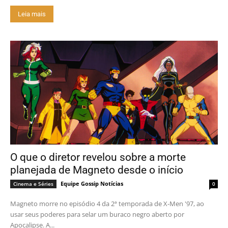
Leia mais
O que o diretor revelou sobre a morte
planejada de Magneto desde o início
Equipe Gossip Notícias
Cinema e Séries
0
Magneto morre no episódio 4 da 2ª temporada de X-Men '97, ao
usar seus poderes para selar um buraco negro aberto por
Apocalipse. A...