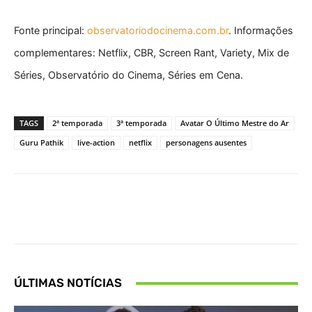
Fonte principal:
observatoriodocinema.com.br
. Informações
complementares: Netflix, CBR, Screen Rant, Variety, Mix de
Séries, Observatório do Cinema, Séries em Cena.
TAGS
2ª temporada
3ª temporada
Avatar O Último Mestre do Ar
Guru Pathik
live-action
netflix
personagens ausentes
Facebook
X
Pinterest
What
ÚLTIMAS NOTÍCIAS