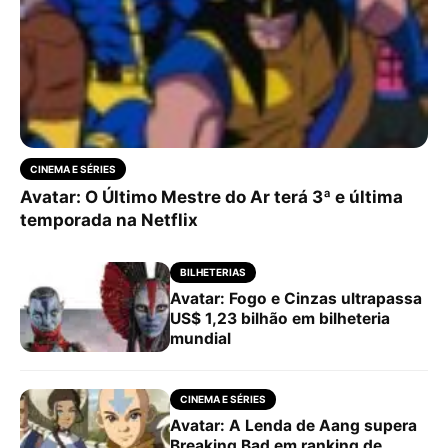
CINEMA E SÉRIES
Avatar: O Último Mestre do Ar terá 3ª e última
temporada na Netflix
BILHETERIAS
Avatar: Fogo e Cinzas ultrapassa
US$ 1,23 bilhão em bilheteria
mundial
CINEMA E SÉRIES
Avatar: A Lenda de Aang supera
Breaking Bad em ranking de