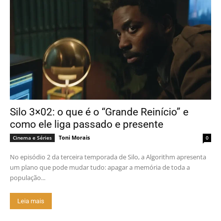
Silo 3×02: o que é o “Grande Reinício” e
como ele liga passado e presente
Toni Morais
Cinema e Séries
0
No episódio 2 da terceira temporada de Silo, a Algorithm apresenta
um plano que pode mudar tudo: apagar a memória de toda a
população...
Leia mais