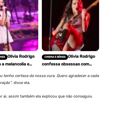
Olivia Rodrigo
Olivia Rodrigo
RIES
CINEMA E SÉRIES
a melancolia e
confessa obsessao com
 o rock em seu
Weezer e revela por que
álbum
Pinkerton a hipnotiza
eu tenho certeza da nossa cura. Quero agradecer a cada
eração”
, disse ela.
r ai, assim também ela explicou que não conseguiu