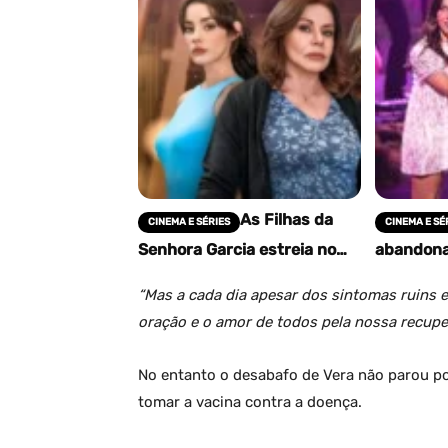
As Filhas da
CINEMA E SÉRIES
CINEMA E SÉ
Senhora Garcia estreia no
abandona 
Globoplay: veja trama, elenco
descobre
e final da novela
terceiro 
“Mas a cada dia apesar dos sintomas ruins 
oração e o amor de todos pela nossa recup
No entanto o desabafo de Vera não parou po
tomar a vacina contra a doença.