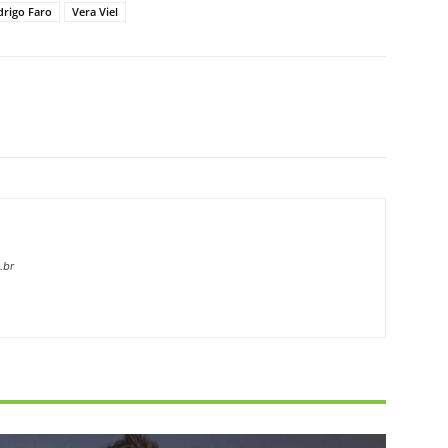
drigo Faro
Vera Viel
X
Pinterest
WhatsApp
Linkedin
.br