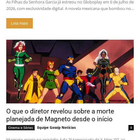
As Filhas da Senhora Garcia já estreou no Globoplay em 6 de julho de
2026, com exclusividade digital. A novela mexicana que bombou no...
Leia mais
O que o diretor revelou sobre a morte
planejada de Magneto desde o início
Equipe Gossip Notícias
Cinema e Séries
0
Magneto morre no episódio 4 da 2ª temporada de X-Men '97, ao