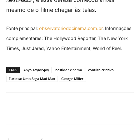
raiva feminina”
mesmo de o filme chegar às telas.
Fonte principal:
observatoriodocinema.com.br
. Informações
complementares: The Hollywood Reporter, The New York
Times, Just Jared, Yahoo Entertainment, World of Reel.
TAGS
Anya Taylor-Joy
bastidor cinema
conflito criativo
Furiosa: Uma Saga Mad Max
George Miller
Facebook
X
Pinterest
What