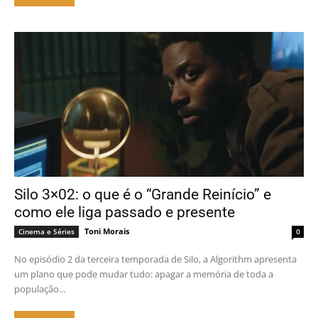
Silo 3×02: o que é o “Grande Reinício” e
como ele liga passado e presente
Toni Morais
Cinema e Séries
0
No episódio 2 da terceira temporada de Silo, a Algorithm apresenta
um plano que pode mudar tudo: apagar a memória de toda a
população...