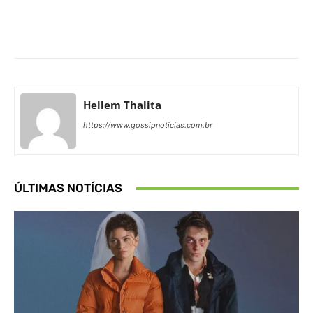
Facebook
X
Pinterest
What
Hellem Thalita
https://www.gossipnoticias.com.br
ÚLTIMAS NOTÍCIAS