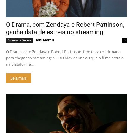
O Drama, com Zendaya e Robert Pattinson,
ganha data de estreia no streaming
Toni Morais
Cinema e Séries
0
O Drama, com Zendaya e Robert Pattinson, tem data confirmada
para chegar ao streaming: a HBO Max anunciou que o filme estreia
na plataforma...
Leia mais