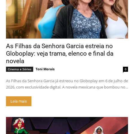
As Filhas da Senhora Garcia estreia no
Globoplay: veja trama, elenco e final da
novela
Toni Morais
Cinema e Séries
0
As Filhas da Senhora Garcia já estreou no Globoplay em 6 de julho de
2026, com exclusividade digital. A novela mexicana que bombou no...
Leia mais