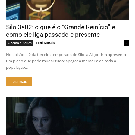
Silo 3×02: o que é o “Grande Reinício” e
como ele liga passado e presente
Toni Morais
Cinema e Séries
0
No episódio 2 da terceira temporada de Silo, a Algorithm apresenta
um plano que pode mudar tudo: apagar a memória de toda a
população...
Leia mais