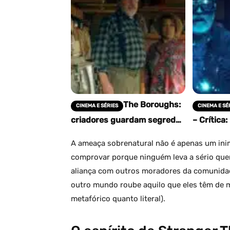
The Boroughs:
CINEMA E SÉRIES
CINEMA E SÉ
criadores guardam segredos
– Crítica:
de 3 temporadas planejadas
Stranger
e Mother continua sendo o
terceira 
A ameaça sobrenatural não é apenas um ini
maior mistério
divertida
comprovar porque ninguém leva a sério que
aliança com outros moradores da comunidade
outro mundo roube aquilo que eles têm de m
metafórico quanto literal).