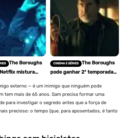
The Boroughs
The Boroughs
RIES
CINEMA E SÉRIES
 Netflix mistura
pode ganhar 2ª temporada
 Things com
na Netflix e o final deixa a
idade em série
porta aberta
migo externo — é um inimigo que ninguém pode
 e nostálgica
m tem mais de 65 anos. Sam precisa formar uma
 para investigar o segredo antes que a força de
ais precioso: o tempo (que, para aposentados, é tanto