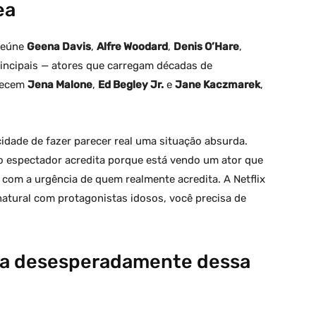
ea
reúne
Geena Davis
,
Alfre Woodard
,
Denis O’Hare
,
ncipais — atores que carregam décadas de
arecem
Jena Malone
,
Ed Begley Jr.
e
Jane Kaczmarek
,
idade de fazer parecer real uma situação absurda.
 o espectador acredita porque está vendo um ator que
com a urgência de quem realmente acredita. A Netflix
natural com protagonistas idosos, você precisa de
ava desesperadamente dessa