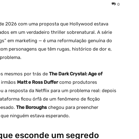
0
 de 2026 com uma proposta que Hollywood estava
os em um verdadeiro thriller sobrenatural. A série
ngs” em marketing — é uma reformulação genuína do
com personagens que têm rugas, histórico de dor e,
 problema.
os mesmos por trás de
The Dark Crystal: Age of
s irmãos
Matt e Ross Duffer
como produtores
ou a resposta da Netflix para um problema real: depois
ataforma ficou órfã de um fenômeno de ficção
 pesado.
The Boroughs
chegou para preencher
 que ninguém estava esperando.
 que esconde um segredo