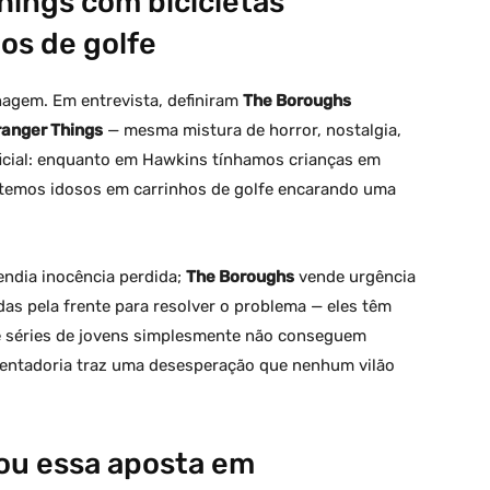
Things com bicicletas
hos de golfe
hagem. Em entrevista, definiram
The Boroughs
ranger Things
— mesma mistura de horror, nostalgia,
ficial: enquanto em Hawkins tínhamos crianças em
 temos idosos em carrinhos de golfe encarando uma
ndia inocência perdida;
The Boroughs
vende urgência
s pela frente para resolver o problema — eles têm
ue séries de jovens simplesmente não conseguem
sentadoria traz uma desesperação que nenhum vilão
ou essa aposta em