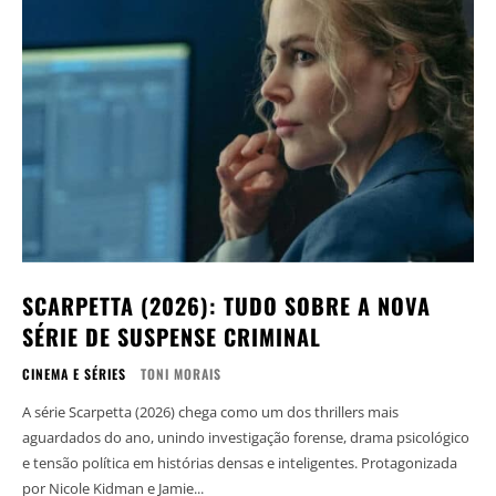
SCARPETTA (2026): TUDO SOBRE A NOVA
SÉRIE DE SUSPENSE CRIMINAL
CINEMA E SÉRIES
TONI MORAIS
A série Scarpetta (2026) chega como um dos thrillers mais
aguardados do ano, unindo investigação forense, drama psicológico
e tensão política em histórias densas e inteligentes. Protagonizada
por Nicole Kidman e Jamie...