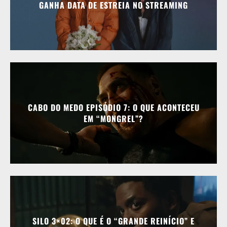
GANHA DATA DE ESTREIA NO STREAMING
CABO DO MEDO EPISÓDIO 7: O QUE ACONTECEU
EM “MONGREL”?
SILO 3×02: O QUE É O “GRANDE REINÍCIO” E