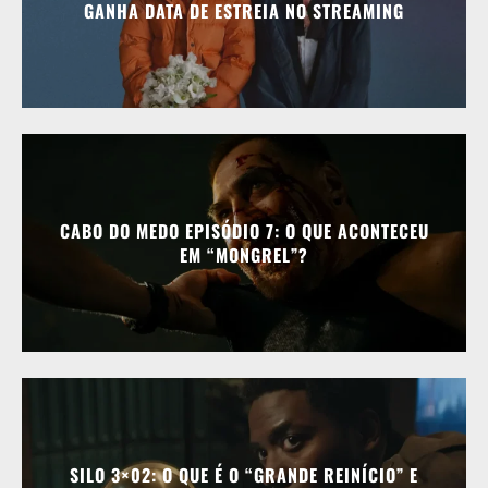
GANHA DATA DE ESTREIA NO STREAMING
CABO DO MEDO EPISÓDIO 7: O QUE ACONTECEU
EM “MONGREL”?
SILO 3×02: O QUE É O “GRANDE REINÍCIO” E