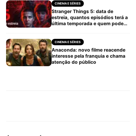
CINEMA E SÉRIES
Stranger Things 5: data de
estreia, quantos episódios terá a
última temporada e quem pode
morrer
CINEMA E SÉRIES
Anaconda: novo filme reacende
interesse pela franquia e chama
atenção do público
Facebook
X
Pinterest
What