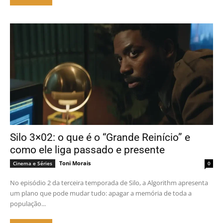
Silo 3×02: o que é o “Grande Reinício” e
como ele liga passado e presente
Toni Morais
Cinema e Séries
0
No episódio 2 da terceira temporada de Silo, a Algorithm apresenta
um plano que pode mudar tudo: apagar a memória de toda a
população...