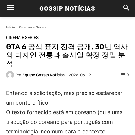
GOSSIP NOTÍCIAS
Início
Cinema e Séries
CINEMA E SÉRIES
GTA 6 공식 표지 전격 공개, 30년 역사
의 디자인 전통과 출시일 확정 정밀 분
석
Por
Equipe Gossip Notícias
0
2026-06-19
Entendo a solicitação, mas preciso esclarecer
um ponto crítico:
O texto fornecido está em coreano (ou é uma
tradução do coreano para português com
terminologia incomum para o contexto