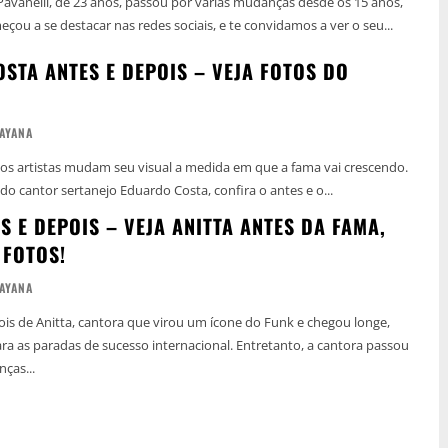
 Pavanelli, de 23 anos, passou por várias mudanças desde os 15 anos,
ou a se destacar nas redes sociais, e te convidamos a ver o seu...
STA ANTES E DEPOIS – VEJA FOTOS DO
AYANA
 os artistas mudam seu visual a medida em que a fama vai crescendo.
 do cantor sertanejo Eduardo Costa, confira o antes e o...
S E DEPOIS – VEJA ANITTA ANTES DA FAMA,
 FOTOS!
AYANA
ois de Anitta, cantora que virou um ícone do Funk e chegou longe,
adas de sucesso internacional. Entretanto, a cantora passou
ças...