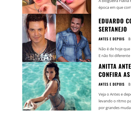
A blogueira Flávia
época em que começ
EDUARDO CO
SERTANEJO
ANTES E DEPOIS
D
Não é de hoje que
E não foi diferente
ANITTA ANTE
CONFIRA AS
ANTES E DEPOIS
D
Veja o Antes e dep
levando o ritmo para as par
por grandes mudan