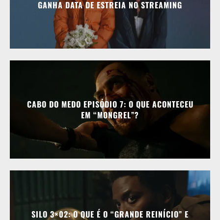
GANHA DATA DE ESTREIA NO STREAMING
CABO DO MEDO EPISÓDIO 7: O QUE ACONTECEU
EM “MONGREL”?
SILO 3×02: O QUE É O “GRANDE REINÍCIO” E