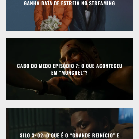
GANHA DATA DE ESTREIA NO STREAMING
CABO DO MEDO EPISÓDIO 7: O QUE ACONTECEU
EM “MONGREL”?
SILO 3×02: O QUE É O “GRANDE REINÍCIO” E