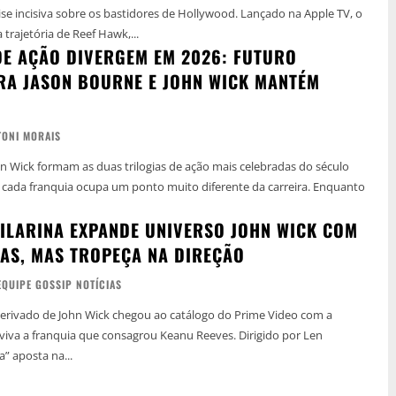
siva sobre os bastidores de Hollywood. Lançado na Apple TV, o
trajetória de Reef Hawk,...
DE AÇÃO DIVERGEM EM 2026: FUTURO
RA JASON BOURNE E JOHN WICK MANTÉM
TONI MORAIS
n Wick formam as duas trilogias de ação mais celebradas do século
 cada franquia ocupa um ponto muito diferente da carreira. Enquanto
AILARINA EXPANDE UNIVERSO JOHN WICK COM
AS, MAS TROPEÇA NA DIREÇÃO
EQUIPE GOSSIP NOTÍCIAS
derivado de John Wick chegou ao catálogo do Prime Video com a
viva a franquia que consagrou Keanu Reeves. Dirigido por Len
a” aposta na...