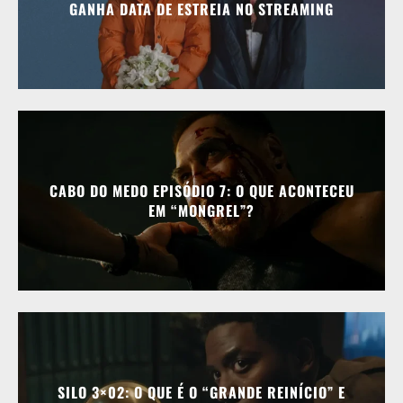
GANHA DATA DE ESTREIA NO STREAMING
CABO DO MEDO EPISÓDIO 7: O QUE ACONTECEU
EM “MONGREL”?
SILO 3×02: O QUE É O “GRANDE REINÍCIO” E