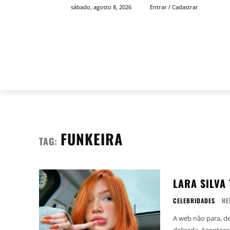
sábado, agosto 8, 2026
Entrar / Cadastrar
INÍCIO
FAMOSOS
FUNKEIRA
TAG:
LARA SILVA
CELEBRIDADES
HE
A web não para, de
delicada. Acontece que um internauta, identificado como MC Bisa, expôs conversas e