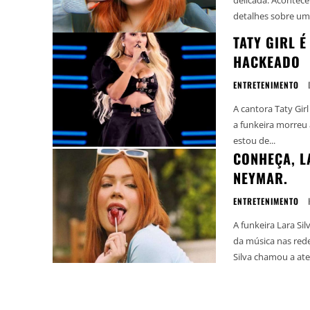
detalhes sobre uma
TATY GIRL 
HACKEADO
ENTRETENIMENTO
A cantora Taty Gir
a funkeira morreu após um infarto. "Gente do
estou de...
CONHEÇA, L
NEYMAR.
ENTRETENIMENTO
A funkeira Lara Si
da música nas redes sociais. Com quase 13 milhões de s
Silva chamou a ate