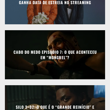
GANHA DATA DE ESTREIA NO STREAMING
CABO DO MEDO EPISÓDIO 7: O QUE ACONTECEU
EM “MONGREL”?
SILO 3×02: O QUE É O “GRANDE REINÍCIO” E