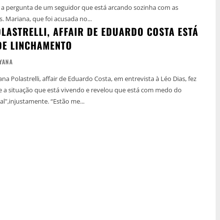
a a pergunta de um seguidor que está arcando sozinha com as
despesas dos filhos. Mariana, que foi acusada no...
LASTRELLI, AFFAIR DE EDUARDO COSTA ESTÁ
DE LINCHAMENTO
YANA
a Polastrelli, affair de Eduardo Costa, em entrevista à Léo Dias, fez
 a situação que está vivendo e revelou que está com medo do
"linchamento virtual",injustamente. “Estão me...