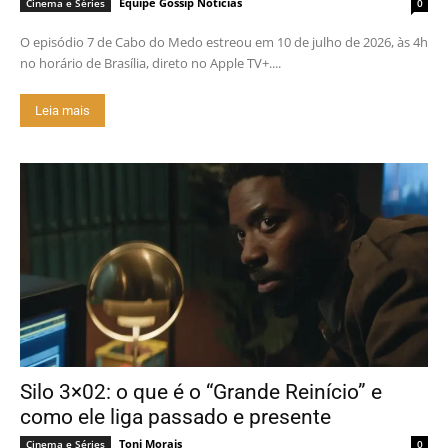
Equipe Gossip Notícias
Cinema e Séries
0
O episódio 7 de Cabo do Medo estreou em 10 de julho de 2026, às 4h
no horário de Brasília, direto no Apple TV+....
Leia mais
Silo 3×02: o que é o “Grande Reinício” e
como ele liga passado e presente
Toni Morais
Cinema e Séries
0