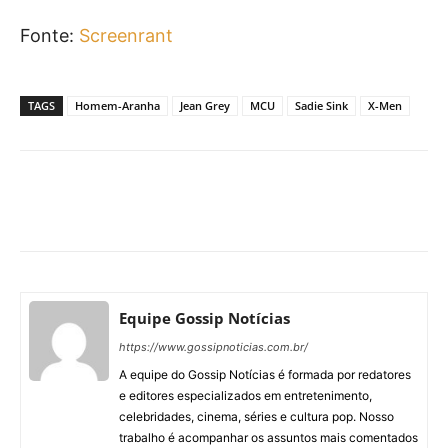
Fonte:
Screenrant
TAGS
Homem-Aranha
Jean Grey
MCU
Sadie Sink
X-Men
Facebook
X
Pinterest
What
Equipe Gossip Notícias
https://www.gossipnoticias.com.br/
A equipe do Gossip Notícias é formada por redatores
e editores especializados em entretenimento,
celebridades, cinema, séries e cultura pop. Nosso
trabalho é acompanhar os assuntos mais comentados