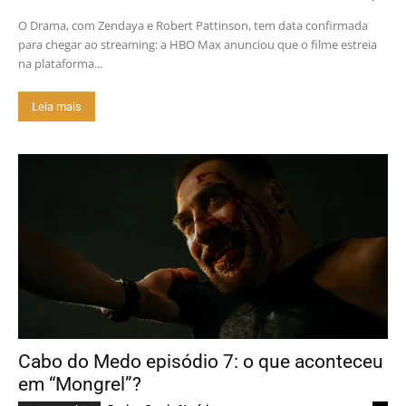
O Drama, com Zendaya e Robert Pattinson, tem data confirmada
para chegar ao streaming: a HBO Max anunciou que o filme estreia
na plataforma...
Leia mais
Cabo do Medo episódio 7: o que aconteceu
em “Mongrel”?