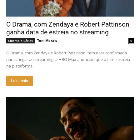
O Drama, com Zendaya e Robert Pattinson,
ganha data de estreia no streaming
Toni Morais
Cinema e Séries
0
O Drama, com Zendaya e Robert Pattinson, tem data confirmada
para chegar ao streaming: a HBO Max anunciou que o filme estreia
na plataforma...
Leia mais