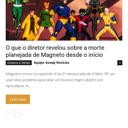
O que o diretor revelou sobre a morte
planejada de Magneto desde o início
Equipe Gossip Notícias
Cinema e Séries
0
Magneto morre no episódio 4 da 2ª temporada de X-Men '97, ao
usar seus poderes para selar um buraco negro aberto por
Apocalipse. A...
Leia mais