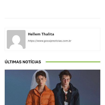
Facebook
X
Pinterest
What
Hellem Thalita
https://www.gossipnoticias.com.br
ÚLTIMAS NOTÍCIAS