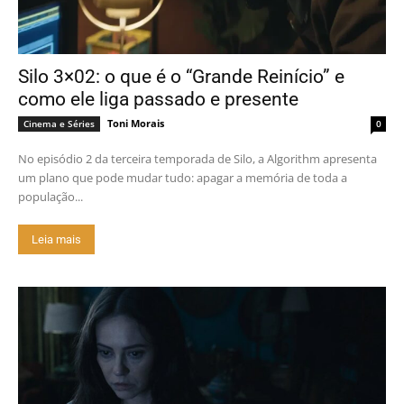
Silo 3×02: o que é o “Grande Reinício” e
como ele liga passado e presente
Toni Morais
Cinema e Séries
0
No episódio 2 da terceira temporada de Silo, a Algorithm apresenta
um plano que pode mudar tudo: apagar a memória de toda a
população...
Leia mais