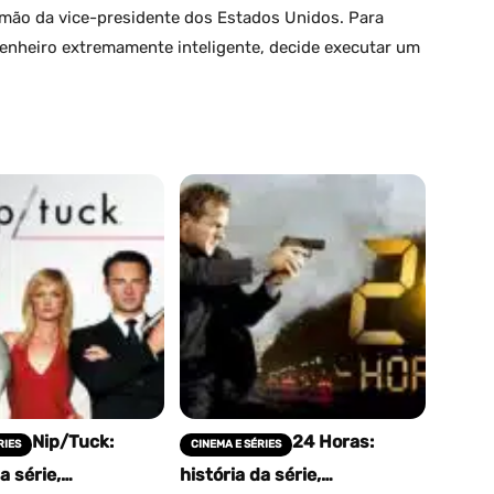
irmão da vice-presidente dos Estados Unidos. Para
genheiro extremamente inteligente, decide executar um
Nip/Tuck:
24 Horas:
RIES
CINEMA E SÉRIES
a série,
história da série,