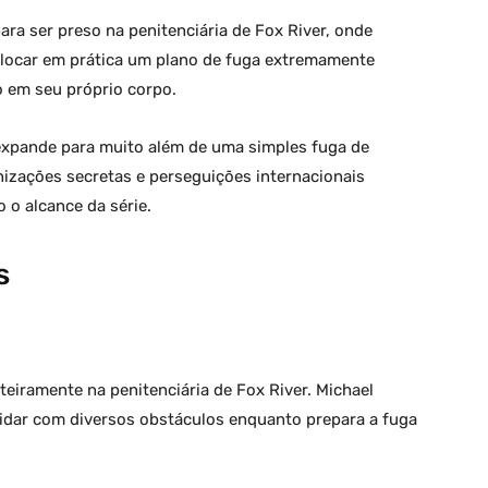
ens e curiosidades
personagens e curiosidades
sobre cirurgia
sobre Jack Bauer
ra ser preso na penitenciária de Fox River, onde
olocar em prática um plano de fuga extremamente
 em seu próprio corpo.
 expande para muito além de uma simples fuga de
izações secretas e perseguições internacionais
 o alcance da série.
s
eiramente na penitenciária de Fox River. Michael
 lidar com diversos obstáculos enquanto prepara a fuga