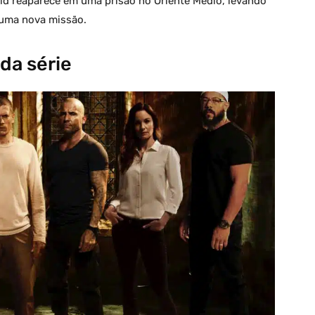
ld reaparece em uma prisão no Oriente Médio, levando
 uma nova missão.
da série