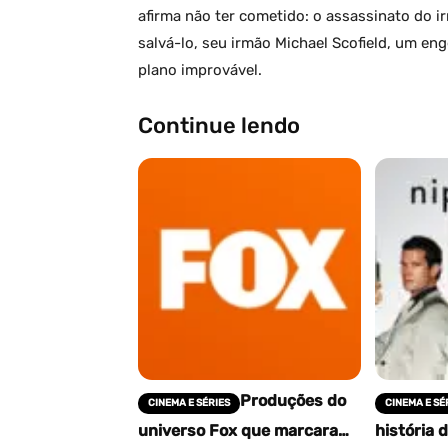
afirma não ter cometido: o assassinato do 
salvá-lo, seu irmão Michael Scofield, um en
plano improvável.
Continue lendo
Produções do
CINEMA E SÉRIES
CINEMA E SÉ
universo Fox que marcaram
história d