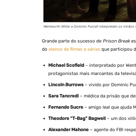
Wentworth Miller e Dominic Purcell interpretam os irmãos 
Grande parte do sucesso de
Prison Break
es
do
elenco de filmes e séries
que participou 
Michael Scofield
– interpretado por Went
protagonistas mais marcantes da televis
Lincoln Burrows
– vivido por Dominic Pu
Sara Tancredi
– médica da prisão que de
Fernando Sucre
– amigo leal que ajuda M
Theodore “T-Bag” Bagwell
– um dos vilõ
Alexander Mahone
– agente do FBI respo