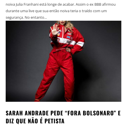
noiva Julia Franhani está longe de acabar. Assim o ex BBB afirmou
durante uma live que sua então noiva teria o traído com um
segurança. No entanto...
SARAH ANDRADE PEDE “FORA BOLSONARO” E
DIZ QUE NÃO É PETISTA