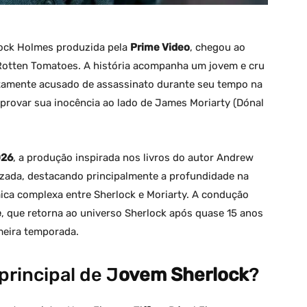
rlock Holmes produzida pela
Prime Video
, chegou ao
 Rotten Tomatoes. A história acompanha um jovem e cru
ustamente acusado de assassinato durante seu tempo na
a provar sua inocência ao lado de James Moriarty (Dónal
026
, a produção inspirada nos livros do autor Andrew
alizada, destacando principalmente a profundidade na
ica complexa entre Sherlock e Moriarty. A condução
e
, que retorna ao universo Sherlock após quase 15 anos
imeira temporada.
rincipal de J
ovem Sherlock
?