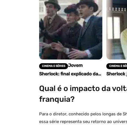
Jovem
CINEMA E SÉRIES
CINEMA E SÉ
Sherlock: final explicado da
Sherlock 
série revela segredo de
clássico 
Beatrice e mudança em Silas
narrativa
Qual é o impacto da volt
Holmes
franquia?
Para o diretor, conhecido pelos longas de 
essa série representa seu retorno ao unive