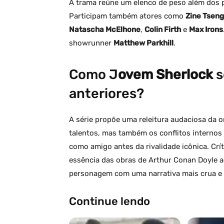
A trama reúne um elenco de peso além dos p
Participam também atores como
Zine Tseng
Natascha McElhone
,
Colin Firth
e
Max Irons
showrunner
Matthew Parkhill
.
Como J
ovem Sherlock
s
anteriores?
A série propõe uma releitura audaciosa da 
talentos, mas também os conflitos internos
como amigo antes da rivalidade icônica. Crí
essência das obras de Arthur Conan Doyle
personagem com uma narrativa mais crua e
Continue lendo