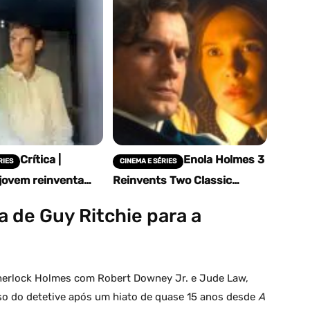
Crítica |
Enola Holmes 3
RIES
CINEMA E SÉRIES
jovem reinventa
Reinvents Two Classic
com estilo ousado e
Sherlock Holmes Characters
 envolvente
With an Old Victorian Touch
a de Guy Ritchie para a
Sherlock Holmes com Robert Downey Jr. e Jude Law,
rso do detetive após um hiato de quase 15 anos desde
A