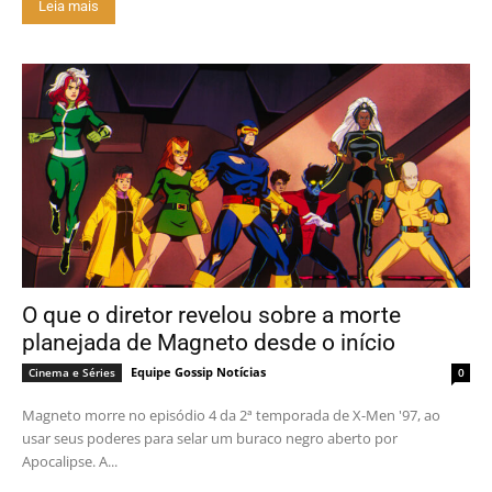
Leia mais
O que o diretor revelou sobre a morte
planejada de Magneto desde o início
Equipe Gossip Notícias
Cinema e Séries
0
Magneto morre no episódio 4 da 2ª temporada de X-Men '97, ao
usar seus poderes para selar um buraco negro aberto por
Apocalipse. A...