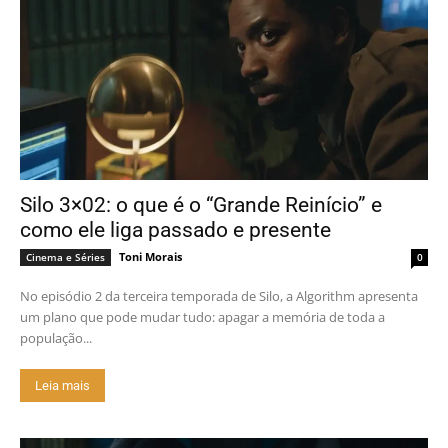
Silo 3×02: o que é o “Grande Reinício” e
como ele liga passado e presente
Toni Morais
Cinema e Séries
0
No episódio 2 da terceira temporada de Silo, a Algorithm apresenta
um plano que pode mudar tudo: apagar a memória de toda a
população...
Leia mais