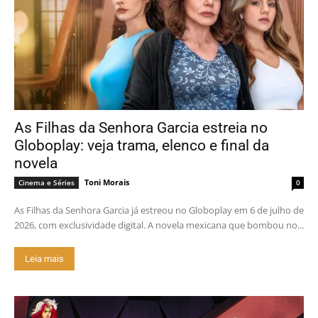
As Filhas da Senhora Garcia estreia no
Globoplay: veja trama, elenco e final da
novela
Toni Morais
Cinema e Séries
0
As Filhas da Senhora Garcia já estreou no Globoplay em 6 de julho de
2026, com exclusividade digital. A novela mexicana que bombou no...
Leia mais