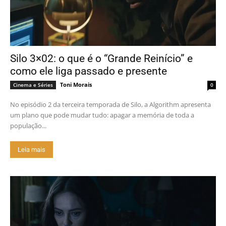
Silo 3×02: o que é o “Grande Reinício” e
como ele liga passado e presente
Toni Morais
Cinema e Séries
0
No episódio 2 da terceira temporada de Silo, a Algorithm apresenta
um plano que pode mudar tudo: apagar a memória de toda a
população...
Leia mais