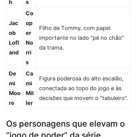
h
s
Co
Jac
op
Filho de Tommy, com papel
ob
er
importante no lado “pé no chão”
Lofl
No
da trama.
and
rri
s
De
Ca
Figura poderosa do alto escalão,
mi
mi
conectada ao topo do jogo e às
Moo
Mil
decisões que movem o “tabuleiro”.
re
ler
Os personagens que elevam o
“jogo de poder” da série