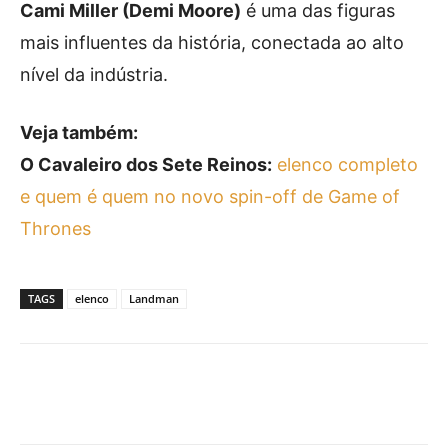
Cami Miller (Demi Moore)
é uma das figuras
mais influentes da história, conectada ao alto
nível da indústria.
Veja também:
O Cavaleiro dos Sete Reinos:
elenco completo
e quem é quem no novo spin-off de Game of
Thrones
TAGS
elenco
Landman
Facebook
X
Pinterest
What