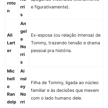
rnto
rri
e figurativamente).
n
s
An
gel
Ali
Ex-esposa (ou relação intensa) de
a
Lart
Tommy, trazendo tensão e drama
No
er
pessoal pra história.
rri
s
Mic
Ai
hell
nsl
Filha de Tommy, ligada ao núcleo
e
ey
familiar e às decisões que mexem
Ran
No
com o lado humano dele.
dolp
rri