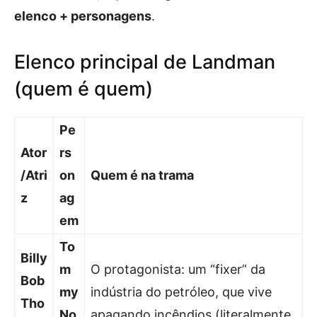
elenco + personagens
.
Elenco principal de Landman
(quem é quem)
Pe
Ator
rs
/Atri
on
Quem é na trama
z
ag
em
To
Billy
m
O protagonista: um “fixer” da
Bob
my
indústria do petróleo, que vive
Tho
No
apagando incêndios (literalmente