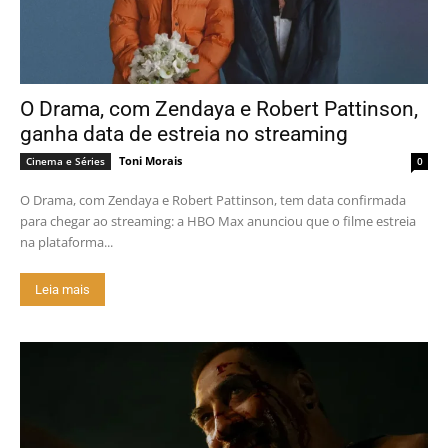
O Drama, com Zendaya e Robert Pattinson,
ganha data de estreia no streaming
Toni Morais
Cinema e Séries
0
O Drama, com Zendaya e Robert Pattinson, tem data confirmada
para chegar ao streaming: a HBO Max anunciou que o filme estreia
na plataforma...
Leia mais