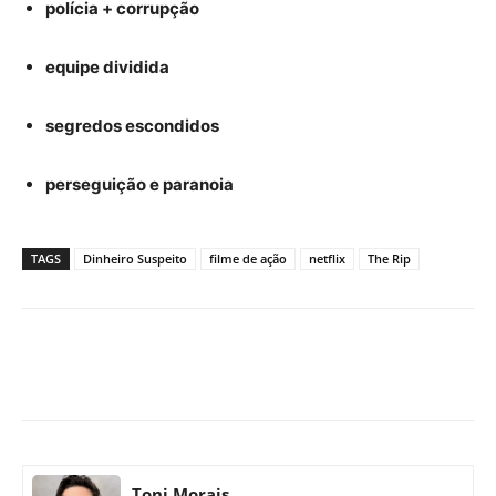
polícia + corrupção
equipe dividida
segredos escondidos
perseguição e paranoia
TAGS
Dinheiro Suspeito
filme de ação
netflix
The Rip
Facebook
X
Pinterest
What
Toni Morais