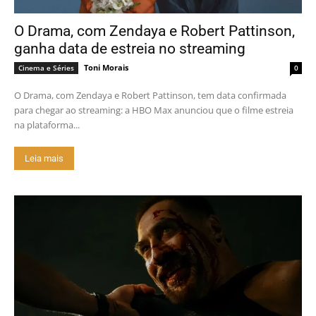
O Drama, com Zendaya e Robert Pattinson,
ganha data de estreia no streaming
Toni Morais
Cinema e Séries
0
O Drama, com Zendaya e Robert Pattinson, tem data confirmada
para chegar ao streaming: a HBO Max anunciou que o filme estreia
na plataforma...
Leia mais