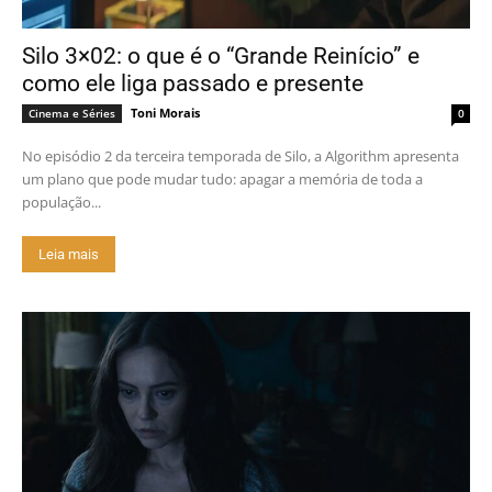
Silo 3×02: o que é o “Grande Reinício” e
como ele liga passado e presente
Toni Morais
Cinema e Séries
0
No episódio 2 da terceira temporada de Silo, a Algorithm apresenta
um plano que pode mudar tudo: apagar a memória de toda a
população...
Leia mais