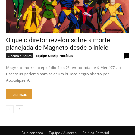
O que o diretor revelou sobre a morte
planejada de Magneto desde o início
Equipe Gossip Notícias
Cinema e Séries
0
Magneto morre no episódio 4 da 2ª temporada de X-Men '97, ao
usar seus poderes para selar um buraco negro aberto por
Apocalipse. A...
Leia mais
Fale conosco
Equipe / Autores
Política Editorial