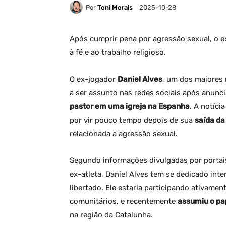
Por
Toni Morais
2025-10-28
Após cumprir pena por agressão sexual, o ex
à fé e ao trabalho religioso.
O ex-jogador
Daniel Alves
, um dos maiores 
a ser assunto nas redes sociais após anunc
pastor em uma igreja na Espanha
. A notíci
por vir pouco tempo depois de sua
saída da
relacionada a agressão sexual.
Segundo informações divulgadas por portai
ex-atleta, Daniel Alves tem se dedicado in
libertado. Ele estaria participando ativamen
comunitários, e recentemente
assumiu o pap
na região da Catalunha.