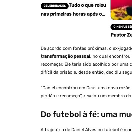
Tudo o que rolou
CELEBRIDADES
nas primeiras horas após o
pedido de namoro de Vini Jr.
e Virgínia Fonseca
CINEMA E SÉ
Pastor Ze
Chicago 
conseque
De acordo com fontes próximas, o ex-joga
de corru
transformação pessoal
, no qual encontrou 
recomeçar. Ele teria sido acolhido por uma 
difícil da prisão e, desde então, decidiu seg
“Daniel encontrou em Deus uma nova razão p
perdão e recomeço”, revelou um membro da i
Do futebol à fé: uma mu
A trajetória de Daniel Alves no futebol é ma