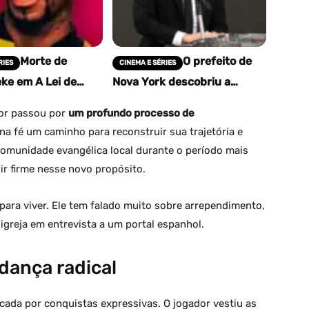
Morte de
O prefeito de
RIES
CINEMA E SÉRIES
ke em A Lei de
Nova York descobriu a
8a temporada:
Democracia Corinthiana e
ncia de uma vida
Sócrates não é só um
dor passou por
um profundo processo de
pção
filósofo
na fé um caminho para reconstruir sua trajetória e
comunidade evangélica local durante o período mais
uir firme nesse novo propósito.
ara viver. Ele tem falado muito sobre arrependimento,
greja em entrevista a um portal espanhol.
dança radical
rcada por conquistas expressivas. O jogador vestiu as