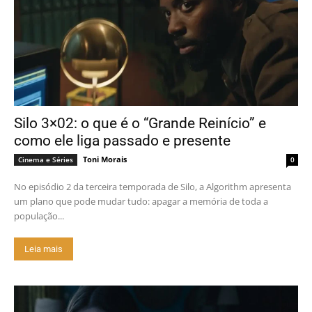
Silo 3×02: o que é o “Grande Reinício” e
como ele liga passado e presente
Toni Morais
Cinema e Séries
0
No episódio 2 da terceira temporada de Silo, a Algorithm apresenta
um plano que pode mudar tudo: apagar a memória de toda a
população...
Leia mais